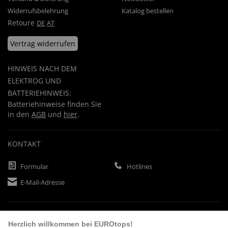
Widerrufsbelehrung
Katalog bestellen
Retoure
DE
AT
Vertrag widerrufen
HINWEIS NACH DEM
ELEKTROG UND
BATTERIEHINWEIS:
Batteriehinweise finden Sie
in den
AGB
und
hier
.
KONTAKT
Formular
Hotlines
E-Mail-Adresse
ZAHLUNGSARTEN
Herzlich willkommen bei EUROtops!