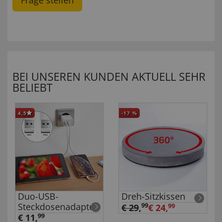
BEI UNSEREN KUNDEN AKTUELL SEHR
BELIEBT
4,5
-17
%
Duo-USB-
Dreh-Sitzkissen
Steckdosenadapter
99
€ 29
,
€ 24,
99
€ 11,
99