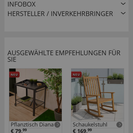
INFOBOX
HERSTELLER / INVERKEHRBRINGER
AUSGEWÄHLTE EMPFEHLUNGEN FÜR
SIE
NEU
NEU
Pflanztisch Diana
Schaukelstuhl
€ 79,
99
€ 169,
99