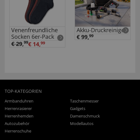
Venenfreundliche
Akku-Druckreiniger
Socken 6er-Pack
€ 99,
99
99
€ 29
,
€ 14,
99
TOP-KATEGORIEN
Armbanduhren
Taschenmesser
Herrenrasierer
Gadgets
Herrenhemden
Damenschmuck
Autozubehör
Modellautos
Herrenschuhe