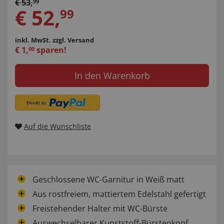
€
53
,
99
€
52
,
99
inkl. MwSt.
zzgl. Versand
€
1
,
sparen!
00
In den Warenkorb
Auf die Wunschliste
Geschlossene WC-Garnitur in Weiß matt
Aus rostfreiem, mattiertem Edelstahl gefertigt
Freistehender Halter mit WC-Bürste
Auswechselbarer Kunststoff-Bürstenkopf