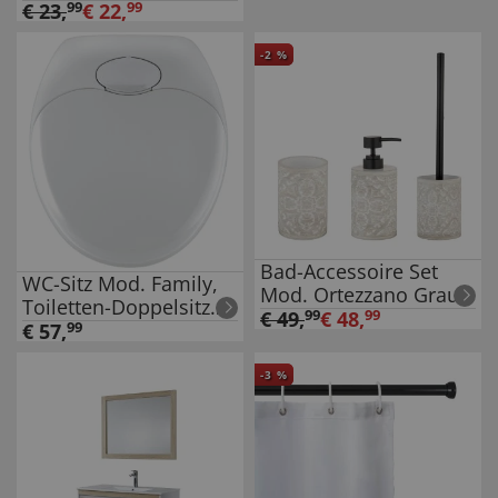
Metall
€
23
,
99
€
22
,
99
-
2
%
Bad-Accessoire Set
WC-Sitz Mod. Family,
Mod. Ortezzano Grau,
Toiletten-Doppelsitz
3-teilig, aus
€
49
,
99
€
48
,
99
mit Absenkautomatik
€
57
,
99
hochwertigem
Polyresin
-
3
%