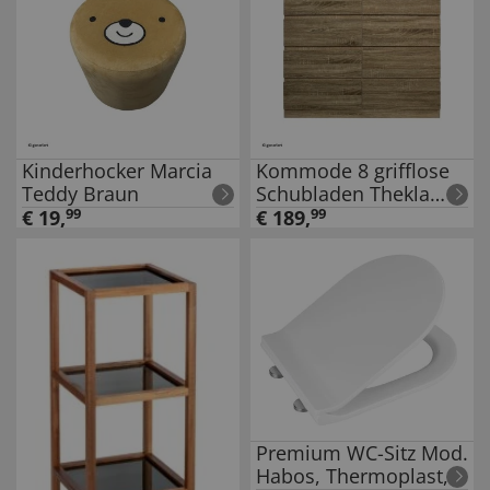
Kinderhocker Marcia
Kommode 8 grifflose
Teddy Braun
Schubladen Thekla
Sonoma
€
19
,
99
€
189
,
99
Premium WC-Sitz Mod.
Habos, Thermoplast,