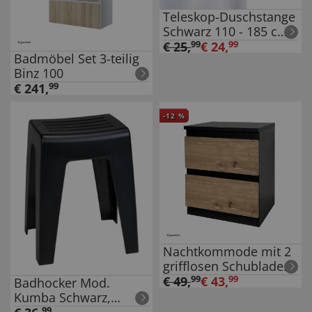
Teleskop-Duschstange
Schwarz 110 - 185 cm,
aus rostfreiem
€
25
,
99
€
24
,
99
Badmöbel Set 3-teilig
Aluminium
Binz 100
€
241
,
99
-
12
%
Nachtkommode mit 2
grifflosen Schubladen
Thekla Schwarz-
€
49
,
99
€
43
,
99
Badhocker Mod.
Artisaneiche
Kumba Schwarz,
stabile Qualität aus
99