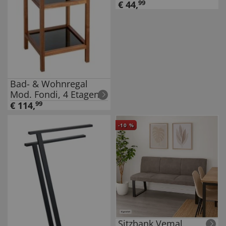
mit Absenkautomatik
€
44
,
99
Bad- & Wohnregal
Mod. Fondi, 4 Etagen,
aus Akazienholz
€
114
,
99
-
10
%
Sitzbank Vemal