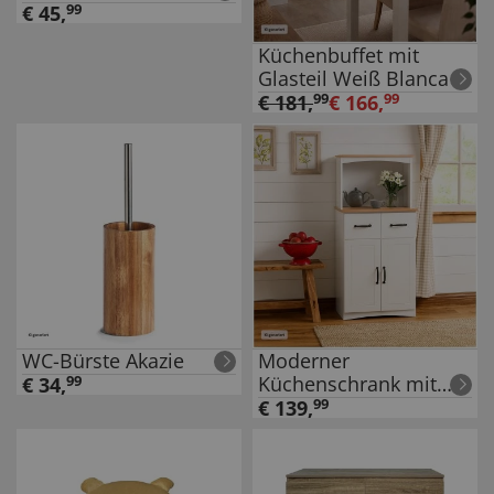
Armen Edelstahl,
€
45
,
99
rostfrei
Küchenbuffet mit
Glasteil Weiß Blanca
€
181
,
99
€
166
,
99
WC-Bürste Akazie
Moderner
Küchenschrank mit
€
34
,
99
viel Stauraum
€
139
,
99
Landhausstil Weiß