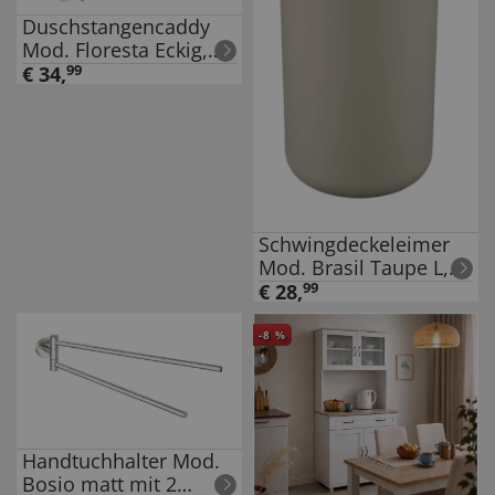
Duschstangencaddy
Mod. Floresta Eckig,
Anbringung ohne
€
34
,
99
Bohren und
Schrauben
Schwingdeckeleimer
Mod. Brasil Taupe L,
6,5 Liter
€
28
,
99
-
8
%
Handtuchhalter Mod.
Bosio matt mit 2