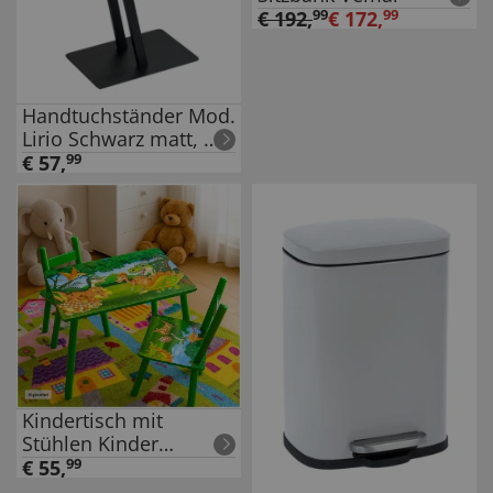
€
192
,
99
€
172
,
99
Handtuchständer Mod.
Lirio Schwarz matt, mit
2 Handtuchstangen
€
57
,
99
Kindertisch mit
Stühlen Kinder
Sitzgruppe Dino Motiv
€
55
,
99
bunt aus MDF