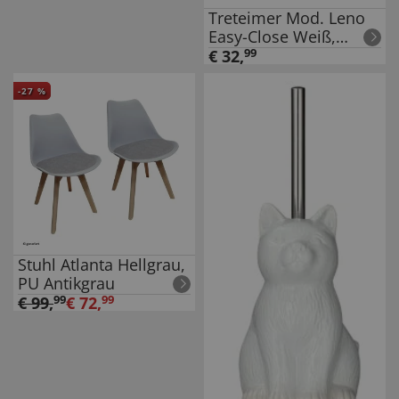
Treteimer Mod. Leno
Easy-Close Weiß,
lackierter Stahl,
€
32
,
99
Absenkautomatik
-
27
%
Stuhl Atlanta Hellgrau,
PU Antikgrau
€
99
,
99
€
72
,
99