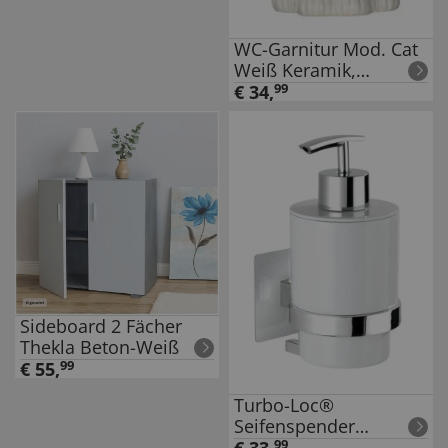
WC-Garnitur Mod. Cat
Weiß Keramik,
Bürstenkopf
€
34
,
99
auswechselbar
Sideboard 2 Fächer
Thekla Beton-Weiß
€
55
,
99
Turbo-Loc®
Seifenspender
Quadro, Befestigen
99