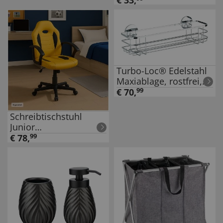
€
33
,
ohne bohren
Turbo-Loc® Edelstahl
Maxiablage, rostfrei,
Befestigen ohne
€
70
,
99
bohren
Schreibtischstuhl
Junior
höhenverstellbar
€
78
,
99
ergonomischer
Drehstuhl Gelb