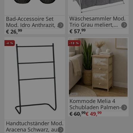
Wäschesammler Mod.
Bad-Accessoire Set
Trio Grau meliert,
Mod. Idro Anthrazit, 2-
Wäschekorb, 130 l
tlg., Seifenspender
€
57
,
99
€
26
,
99
und Zahnputzbecher
-
4
%
-
18
%
Kommode Melia 4
Schubladen Palmen-
Design Artisaneiche-
€
60
,
99
€
49
,
99
Weiß
Handtuchständer Mod.
Aracena Schwarz, aus