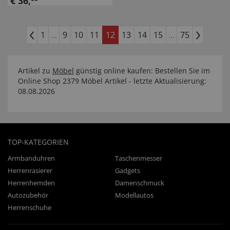
€
36
,
Kunststoff
1
...
9
10
11
12
13
14
15
...
75
Artikel zu
Möbel
günstig online kaufen: Bestellen Sie im
Online Shop 2379 Möbel Artikel - letzte Aktualisierung:
08.08.2026
TOP-KATEGORIEN
Armbanduhren
Taschenmesser
Herrenrasierer
Gadgets
Herrenhemden
Damenschmuck
Autozubehör
Modellautos
Herrenschuhe