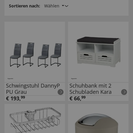
Sortieren nach:
Wählen
Schwingstuhl DannyP
Schuhbank mit 2
PU Grau
Schubladen Kara
€
193
,
99
€
66
,
99