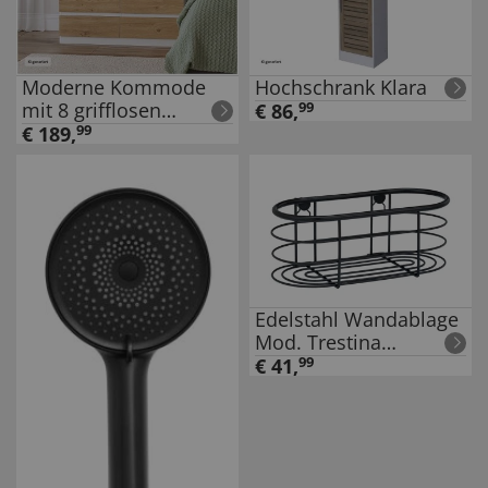
Moderne Kommode
Hochschrank Klara
mit 8 grifflosen
€
86
,
99
Schubladen Weiß-
€
189
,
99
Artisaneiche
Edelstahl Wandablage
Mod. Trestina
Schwarz, hochwertiger
€
41
,
99
Rostschutz