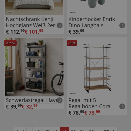
Nachtschrank Kenji
Kinderhocker Enrik
Hochglanz Weiß 2er-
Dino Langhals
Set
€
112
,
99
€
101
,
99
€
39
,
99
-
17
%
-
6
%
Schwerlastregal Havel
Regal mit 5
Regalböden Cora
€
39
,
99
€
32
,
99
€
78
,
99
€
73
,
99