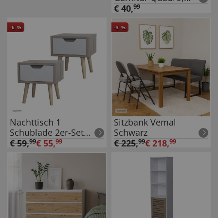
Befestigen ohne
€
40
,
99
bohren
-
6
%
-
3
%
Nachttisch 1
Sitzbank Vemal
Schublade 2er-Set
Schwarz
Thekla Sonoma Weiß
€
59
,
99
€
55
,
99
€
225
,
99
€
218
,
99