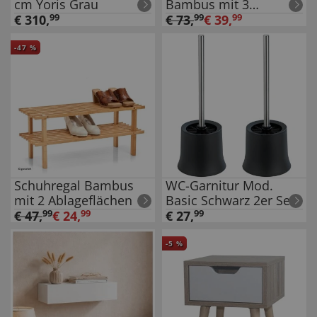
cm Yoris Grau
Bambus mit 3
Handtuchhaltern
€
310
,
99
€
73
,
99
€
39
,
99
-
47
%
Schuhregal Bambus
WC-Garnitur Mod.
mit 2 Ablageflächen
Basic Schwarz 2er Set,
inklusive WC-Bürste
€
47
,
99
€
24
,
99
€
27
,
99
-
5
%