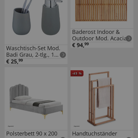
Baderost Indoor &
Outdoor Mod. Acacia
55x85, für Innen und
€
94
,
99
Waschtisch-Set Mod.
Außen
Badi Grau, 2-tlg., 1
Zahnputzbecher, 1
€
25
,
99
Seifenspender
-
45
%
Polsterbett 90 x 200
Handtuchständer