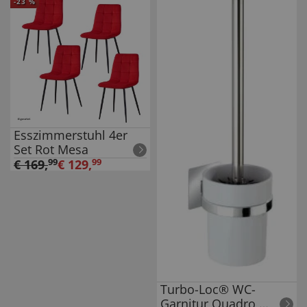
Einsatz
-
23
%
Esszimmerstuhl 4er
Set Rot Mesa
€
169
,
99
€
129
,
99
Turbo-Loc® WC-
Garnitur Quadro,