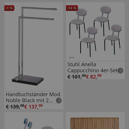
-
1
%
-
18
%
Stuhl Anella
Cappucchino 4er-Set
€
101
,
99
€
82
,
99
Handtuchständer Mod.
Noble Black mit 2
Armen, aus
€
139
,
98
€
137
,
99
verchromtem Stahl