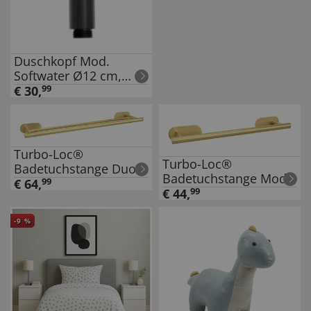
Duschkopf Mod.
Softwater Ø12 cm,
schwarz, ABS-
€
30
,
99
Kunststoff, 3
Strahlarten, kalkfrei,
wassersparend
Turbo-Loc®
Turbo-Loc®
Badetuchstange Duo
Badetuchstange Mod.
Mod. Orea Gold, 60
€
64
,
99
Orea Gold, 40 cm,
€
44
,
99
cm, Befestigen ohne
Befestigen ohne
bohren
bohren
-
9
%