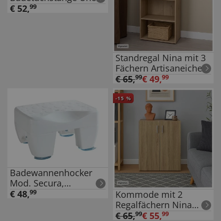
Mod. Orea Gold, 60
€
52
,
99
cm, Befestigen ohne
bohren
Standregal Nina mit 3
Fächern Artisaneiche
€
65
,
99
€
49
,
99
-
15
%
Badewannenhocker
Mod. Secura,
rutschfest, 150 kg
€
48
,
99
Kommode mit 2
Tragkraft
Regalfächern Nina
Sonoma
€
65
,
99
€
55
,
99