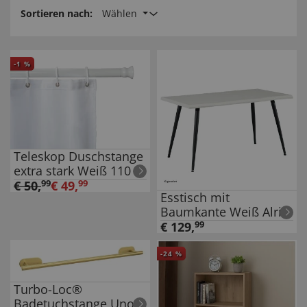
Sortieren nach:
Wählen
-
1
%
Teleskop Duschstange
extra stark Weiß 110 -
245 cm, extra stabil
€
50
,
99
€
49
,
99
Esstisch mit
mit Ø 2,8 cm
Baumkante Weiß Alrik
€
129
,
99
-
24
%
Turbo-Loc®
Badetuchstange Uno