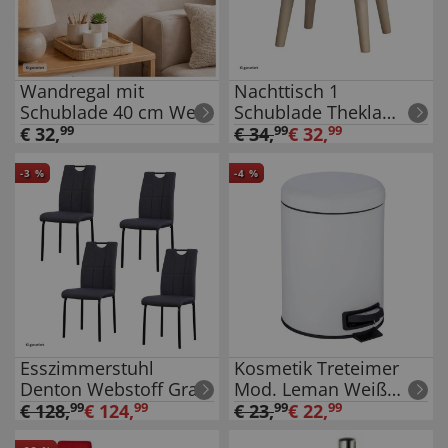
Wandregal mit
Nachttisch 1
Schublade 40 cm Weiß
Schublade Thekla
Sonoma Weiß
€
32
,
99
€
34
,
99
€
32
,
99
-
3
%
-
4
%
Esszimmerstuhl
Kosmetik Treteimer
Denton Webstoff Grau
Mod. Leman Weiß
4er-Set
Matt 5L, mit
€
128
,
99
€
124
,
99
€
23
,
99
€
22
,
99
herausnehmbarem