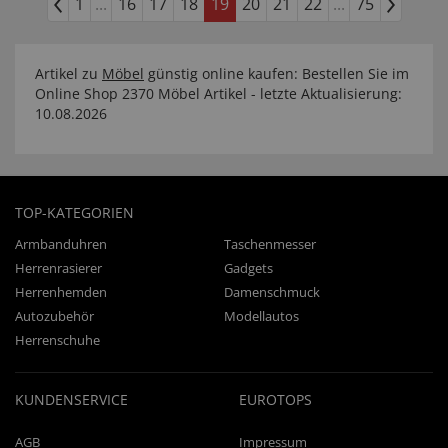
1
...
16
17
18
19
20
21
22
...
75
Artikel zu
Möbel
günstig online kaufen: Bestellen Sie im
Online Shop 2370 Möbel Artikel - letzte Aktualisierung:
10.08.2026
TOP-KATEGORIEN
Armbanduhren
Taschenmesser
Herrenrasierer
Gadgets
Herrenhemden
Damenschmuck
Autozubehör
Modellautos
Herrenschuhe
KUNDENSERVICE
EUROTOPS
AGB
Impressum