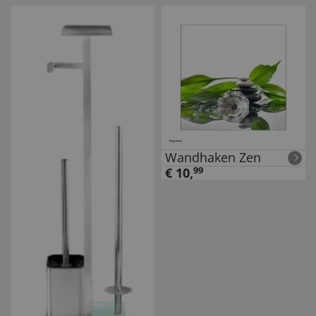
Absenkautomatik
Artisaneiche
Wandhaken Zen
€
10
,
99