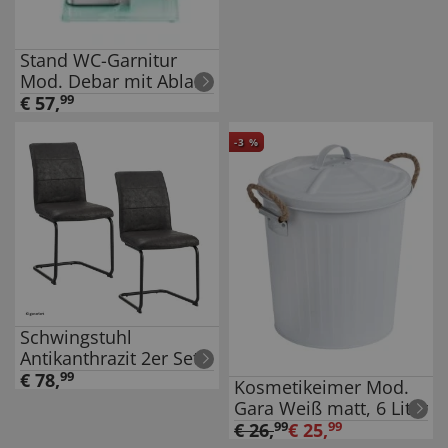
Stand WC-Garnitur
Mod. Debar mit Ablage
Edelstahl, rostfrei
€
57
,
99
-
3
%
Schwingstuhl
Antikanthrazit 2er Set
Enie
€
78
,
99
Kosmetikeimer Mod.
Gara Weiß matt, 6 Liter
€
26
,
99
€
25
,
99