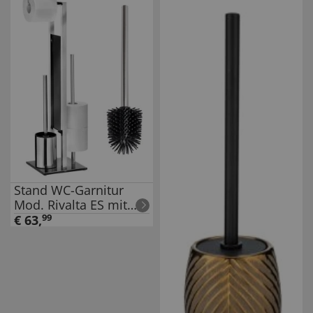
9,5x37x12,5 cm, ohne
bohren montierbar
Stand WC-Garnitur
Mod. Rivalta ES mit
Ersatzbürste,
€
63
,
99
Edelstahl,
Silikonbürstenkopf