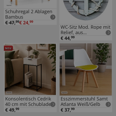
Schuhregal 2 Ablagen
Bambus
€
47
,
99
€
24
,
99
WC-Sitz Mod. Rope mit
Relief, aus
bruchstabilem
€
44
,
99
Thermoplast
NEU
Konsolentisch Cedrik
Esszimmerstuhl Samt
40 cm mit Schublade
Atlanta Weiß/Gelb
Weiß-Schwarz
€
49
,
99
€
37
,
99