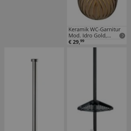
Keramik WC-Garnitur
Mod. Idro Gold,
schwungvolle Linien-
€
29
,
99
Struktur