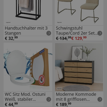
Handtuchhalter mit 3
Schwingstuhl
Stangen
Taupe/Cord 2er Set
Emrys
€
32
,
99
€
134
,
99
€
129
,
99
WC Sitz Mod. Ostuni
Moderne Kommode
Weiß, stabiler
mit 8 grifflosen
Toilettensitz mit
Schubladen Schwarz-
€
44
,
99
€
189
,
99