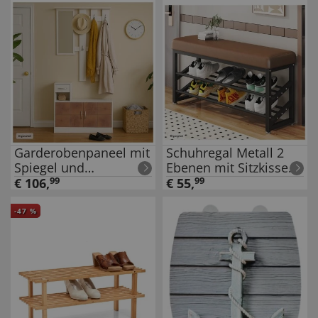
Thermoplast
Garderobenpaneel mit
Schuhregal Metall 2
Spiegel und
Ebenen mit Sitzkissen
Schuhschrank Dana
Braun
€
106
,
99
€
55
,
99
Weiß-Baumscheibe
-
47
%