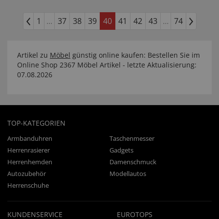
1
...
37
38
39
40
41
42
43
...
74
Artikel zu
Möbel
günstig online kaufen: Bestellen Sie im
Online Shop 2367 Möbel Artikel - letzte Aktualisierung:
07.08.2026
TOP-KATEGORIEN
Armbanduhren
Taschenmesser
Herrenrasierer
Gadgets
Herrenhemden
Damenschmuck
Autozubehör
Modellautos
Herrenschuhe
KUNDENSERVICE
EUROTOPS