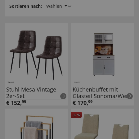
Sortieren nach:
Wählen
Stuhl Mesa Vintage
Küchenbuffet mit
2er-Set
Glasteil Sonoma/Weiß
Blanca Bistro
€
152
,
99
€
170
,
99
-
3
%