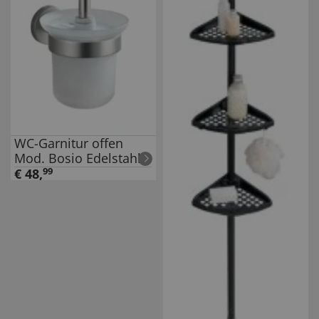
WC-Garnitur offen
Mod. Bosio Edelstahl
matt, rostfrei
€
48
,
99