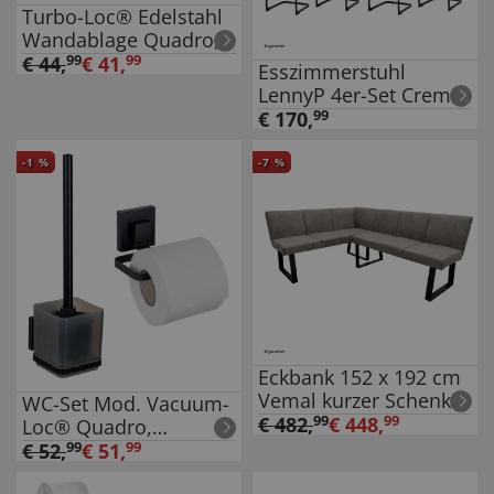
Turbo-Loc® Edelstahl
Wandablage Quadro,
rostfrei, Befestigen
€
44
,
99
€
41
,
99
Esszimmerstuhl
ohne bohren
LennyP 4er-Set Creme
€
170
,
99
-
1
%
-
7
%
Eckbank 152 x 192 cm
Vemal kurzer Schenkel
WC-Set Mod. Vacuum-
links
€
482
,
99
€
448
,
99
Loc® Quadro,
schwarz,
€
52
,
99
€
51
,
99
Edelstahl/Kunststoff,