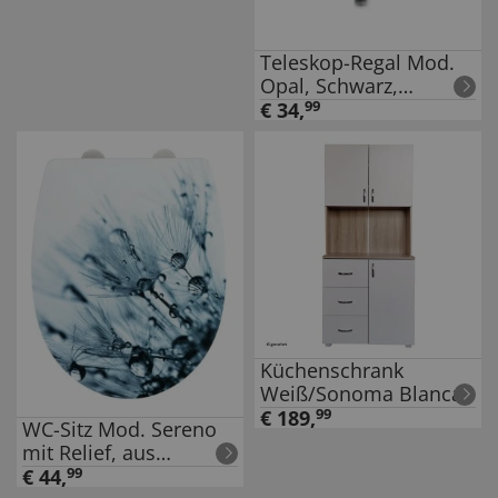
Teleskop-Regal Mod.
Opal, Schwarz,
Duschstange,
€
34
,
99
klemmbar
Küchenschrank
Weiß/Sonoma Blanca
€
189
,
99
WC-Sitz Mod. Sereno
mit Relief, aus
bruchstabilem
€
44
,
99