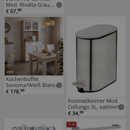
Mod. Rivalta Grau,
Platte aus
€
57
,
99
Sicherheitsglas
Küchenbuffet
Sonoma/Weiß Blanca
€
178
,
99
Kosmetikeimer Mod.
Collungo 5L, satiniert,
edelstahl, schwarz,
€
34
,
99
freistehend, mit easy-
close
-
1
%