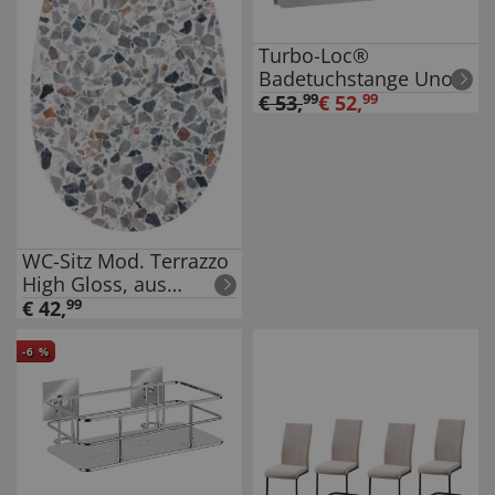
Absenkautomatik
Turbo-Loc®
Badetuchstange Uno
Mod. Genova Matt 60
€
53
,
99
€
52
,
99
cm, Befestigen ohne
bohren mit Klebepad-
System
WC-Sitz Mod. Terrazzo
High Gloss, aus
bruchstabilem
€
42
,
99
Thermoplast
-
6
%