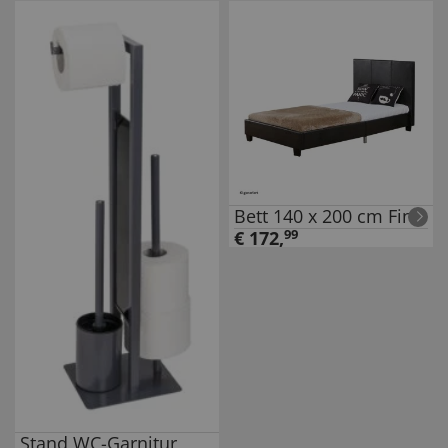
Bett 140 x 200 cm Fina
€
172
,
99
Stand WC-Garnitur