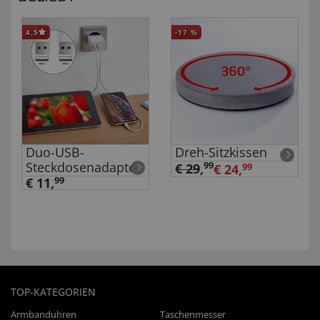
4,5
-17
%
Duo-USB-
Dreh-Sitzkissen
Steckdosenadapter
99
€ 29
,
€ 24,
99
€ 11,
99
TOP-KATEGORIEN
Armbanduhren
Taschenmesser