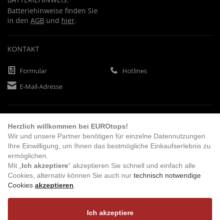
Batteriehinweise finden Sie
in den
AGB
und
hier
.
KONTAKT
Formular
Hotlines
E-Mail-Adresse
ZAHLUNGSARTEN
Herzlich willkommen bei EUROtops!
Wir und unsere Partner benötigen für einzelne Datennutzungen
Ihre Einwilligung, um Ihnen das bestmögliche Einkaufserlebnis zu
Vorkasse
Rechnung
Lastschrift
ermöglichen.
Mit „
Ich akzeptiere
“ akzeptieren Sie schnell und einfach alle
Cookies, alternativ können Sie auch nur
technisch notwendige
Cookies
akzeptieren
.
BESUCHEN SIE UNS
Ich akzeptiere