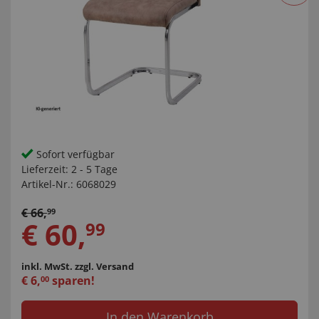
Sofort verfügbar
Lieferzeit:
2 - 5 Tage
Artikel-Nr.:
6068029
€
66
,
99
€
60
,
99
inkl. MwSt.
zzgl. Versand
€
6
,
sparen!
00
In den Warenkorb