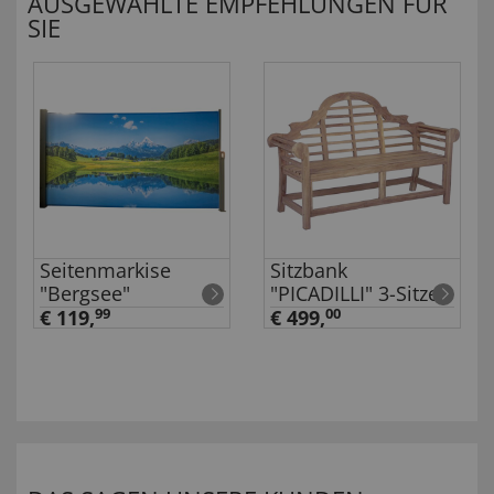
AUSGEWÄHLTE EMPFEHLUNGEN FÜR
SIE
Seitenmarkise
Sitzbank
"Bergsee"
"PICADILLI" 3-Sitzer
€ 119,
99
€ 499,
00