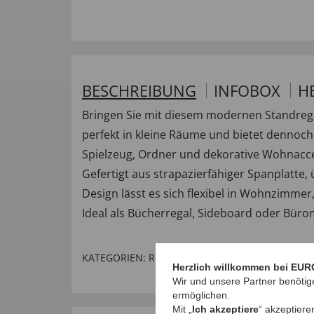
BESCHREIBUNG
INFOBOX
H
Bringen Sie mit diesem modernen Standrega
perfekt in kleine Räume und bietet dennoch
Spielzeug, Ordner und dekorative Wohnacces
Gefertigt aus strapazierfähiger Spanplatte, 
Design lässt es sich flexibel in Wohnzimmer
Ideal als Bücherregal, Sideboard oder Bürom
KATEGORIEN:
Regale & Raumteiler
,
Regale
,
Partn
Herzlich willkommen bei EUR
Wir und unsere Partner benötig
ermöglichen.
Mit „
Ich akzeptiere
“ akzeptiere