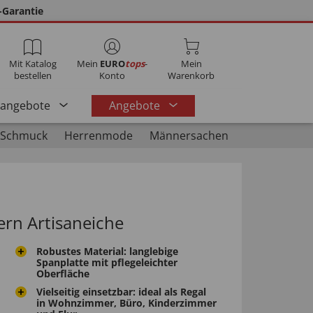
-Garantie
Mit Katalog
Mein
EURO
tops
-
Mein
bestellen
Konto
Warenkorb
rangebote
Angebote
 Schmuck
Herrenmode
Männersachen
ern Artisaneiche
Robustes Material: langlebige
Spanplatte mit pflegeleichter
Oberfläche
Vielseitig einsetzbar: ideal als Regal
in Wohnzimmer, Büro, Kinderzimmer