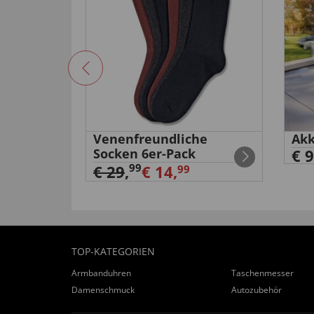
Venenfreundliche
Akk
itanium”
Socken 6er-Pack
€ 9
99
€ 29
,
€ 14,
99
TOP-KATEGORIEN
Armbanduhren
Taschenmesser
Damenschmuck
Autozubehör