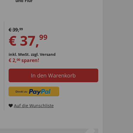
und Flur
€
39
,
99
€
37
,
99
inkl. MwSt.
zzgl. Versand
€
2
,
sparen!
00
In den Warenkorb
Auf die Wunschliste