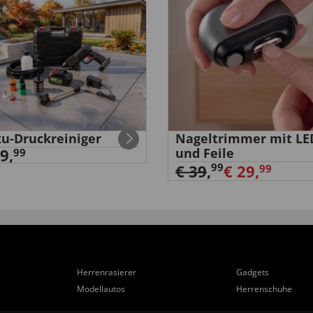
u-Druckreiniger
Nageltrimmer mit LE
9,
und Feile
99
99
€ 39
,
€ 29,
99
Herrenrasierer
Gadgets
Modellautos
Herrenschuhe