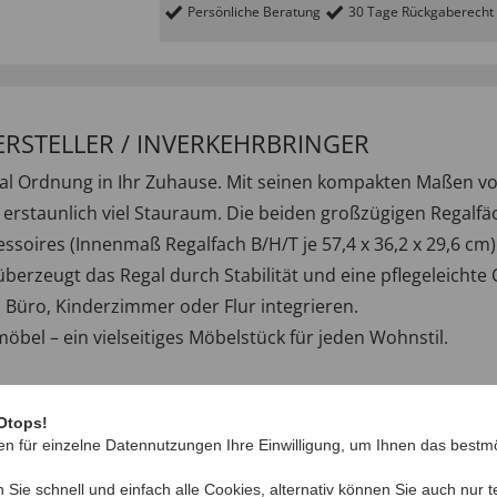
Persönliche Beratung
30 Tage Rückgaberecht
ERSTELLER / INVERKEHRBRINGER
l Ordnung in Ihr Zuhause. Mit seinen kompakten Maßen von 
 erstaunlich viel Stauraum. Die beiden großzügigen Regalfäc
soires (Innenmaß Regalfach B/H/T je 57,4 x 36,2 x 29,6 cm)
überzeugt das Regal durch Stabilität und eine pflegeleichte 
, Büro, Kinderzimmer oder Flur integrieren.
öbel – ein vielseitiges Möbelstück für jeden Wohnstil.
erangebote
,
Wohnen & Garten
,
Möbel
Otops!
en für einzelne Datennutzungen Ihre Einwilligung, um Ihnen das bestmö
n Sie schnell und einfach alle Cookies, alternativ können Sie auch nur
t