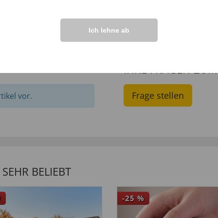
Ich lehne ab
IHRE FRAGEN ZU
Frage stellen
ikel vor.
SEHR BELIEBT
U
-25
%