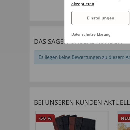
akzeptieren
.
Einstellungen
Datenschutzerklärung
DAS SAGEN UNSERE KUNDEN
Es liegen keine Bewertungen zu diesem Art
BEI UNSEREN KUNDEN AKTUELL 
-50
%
NE