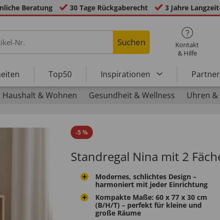
nliche Beratung
30 Tage Rückgaberecht
3 Jahre Langzeit
Suchen
Kontakt
& Hilfe
eiten
Top50
Inspirationen
Partne
Haushalt & Wohnen
Gesundheit & Wellness
Uhren &
-
5
%
Standregal Nina mit 2 Fäch
Modernes, schlichtes Design –
harmoniert mit jeder Einrichtung
Kompakte Maße: 60 x 77 x 30 cm
(B/H/T) – perfekt für kleine und
große Räume