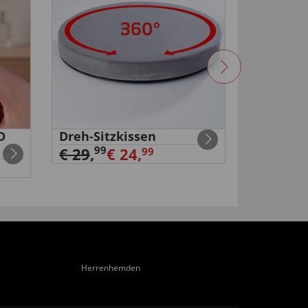
D
Dreh-Sitzkissen
Duo-USB
Steckdo
99
€ 29
,
€ 24,
99
€ 11,
99
Herrenhemden