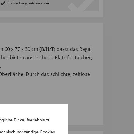
3 Jahre Langzeit-Garantie
60 x 77 x 30 cm (B/H/T) passt das Regal
her bieten ausreichend Platz für Bücher,
.
Oberfläche. Durch das schlichte, zeitlose
gliche Einkaufserlebnis zu
echnisch notwendige Cookies