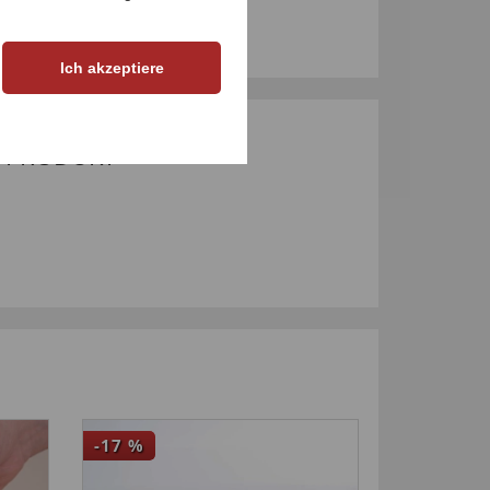
Ich akzeptiere
M PRODUKT
-17
%
4,5