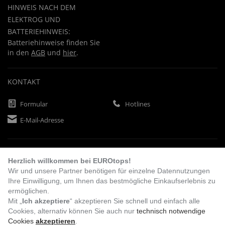
HINWEIS NACH DEM
ELEKTROG UND
BATTERIEHINWEIS:
Batteriehinweise finden Sie
in den
AGB
und
hier
.
KONTAKT
Formular
Hotlines
E-Mail-Adresse
ZAHLUNGSARTEN
Herzlich willkommen bei EUROtops!
Wir und unsere Partner benötigen für einzelne Datennutzungen
Ihre Einwilligung, um Ihnen das bestmögliche Einkaufserlebnis zu
Vorkasse
Rechnung
Lastschrift
ermöglichen.
Mit „
Ich akzeptiere
“ akzeptieren Sie schnell und einfach alle
Cookies, alternativ können Sie auch nur
technisch notwendige
Cookies
akzeptieren
.