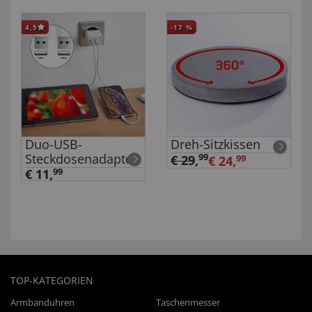
4,5
-17
%
Duo-USB-
Dreh-Sitzkissen
Steckdosenadapter
99
€ 29
,
€ 24,
99
€ 11,
99
TOP-KATEGORIEN
Armbanduhren
Taschenmesser