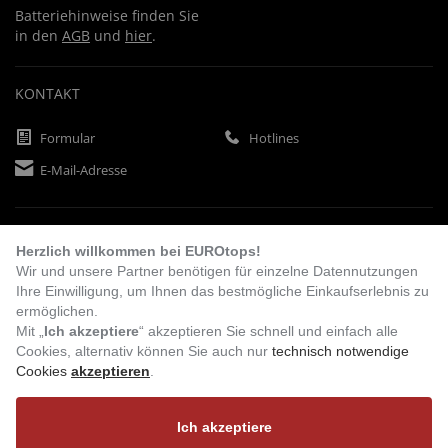
Batteriehinweise finden Sie
in den
AGB
und
hier
.
KONTAKT
Formular
Hotlines
E-Mail-Adresse
ZAHLUNGSARTEN
Herzlich willkommen bei EUROtops!
Wir und unsere Partner benötigen für einzelne Datennutzungen
Ihre Einwilligung, um Ihnen das bestmögliche Einkaufserlebnis zu
Vorkasse
Rechnung
Lastschrift
ermöglichen.
Mit „
Ich akzeptiere
“ akzeptieren Sie schnell und einfach alle
Cookies, alternativ können Sie auch nur
technisch notwendige
Cookies
akzeptieren
.
BESUCHEN SIE UNS
Ich akzeptiere