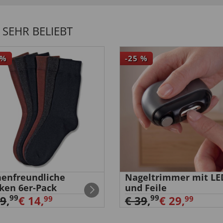
SEHR BELIEBT
%
-25
%
enfreundliche
Nageltrimmer mit LE
ken 6er-Pack
und Feile
99
99
29
,
€ 14,
€ 39
,
€ 29,
99
99