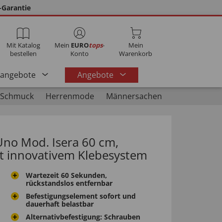
-Garantie
Mit Katalog
Mein
EURO
tops
-
Mein
bestellen
Konto
Warenkorb
rangebote
Angebote
 Schmuck
Herrenmode
Männersachen
no Mod. Isera 60 cm,
t innovativem Klebesystem
Wartezeit 60 Sekunden,
rückstandslos entfernbar
Befestigungselement sofort und
dauerhaft belastbar
Alternativbefestigung: Schrauben