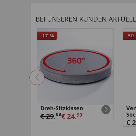
BEI UNSEREN KUNDEN AKTUELL 
-17
%
-50
band
Dreh-Sitzkissen
Ven
Soc
99
€ 29
,
€ 24,
99
€ 