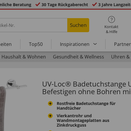
nliche Beratung
30 Tage Rückgaberecht
3 Jahre Langzeit
Suchen
Kontakt
& Hilfe
eiten
Top50
Inspirationen
Partne
Haushalt & Wohnen
Gesundheit & Wellness
Uhren &
UV-Loc® Badetuchstange U
Befestigen ohne Bohren mi
Rostfreie Badetuchstange für
Handtücher
Vierkantrohr und
Wandmontageplatten aus
Zinkdruckguss