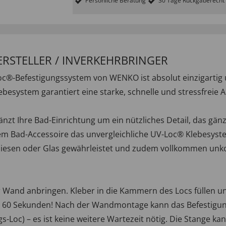
Persönliche Beratung
30 Tage Rückgaberecht
ERSTELLER / INVERKEHRBRINGER
oc®-Befestigungssystem von WENKO ist absolut einzigartig 
besystem garantiert eine starke, schnelle und stressfreie
zt Ihre Bad-Einrichtung um ein nützliches Detail, das gän
m Bad-Accessoire das unvergleichliche UV-Loc® Klebesyst
 Fliesen oder Glas gewährleistet und zudem vollkommen unk
er Wand anbringen. Kleber in die Kammern des Locs füllen 
ur 60 Sekunden! Nach der Wandmontage kann das Befestigun
s-Loc) – es ist keine weitere Wartezeit nötig. Die Stange ka