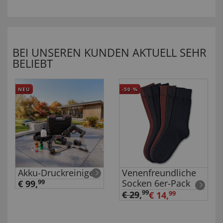
BEI UNSEREN KUNDEN AKTUELL SEHR
BELIEBT
NEU
-50
%
Akku-Druckreiniger
Venenfreundliche
Socken 6er-Pack
€ 99,
99
99
€ 29
,
€ 14,
99