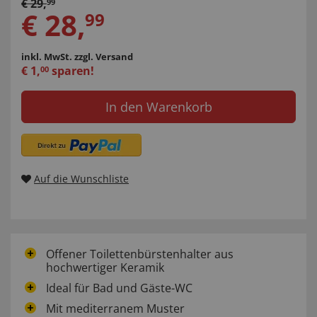
€
29
,
99
€
28
,
99
inkl. MwSt.
zzgl. Versand
€
1
,
sparen!
00
In den Warenkorb
Auf die Wunschliste
Offener Toilettenbürstenhalter aus
hochwertiger Keramik
Ideal für Bad und Gäste-WC
Mit mediterranem Muster