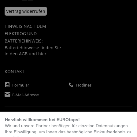
Vertrag widerrufen
HINWEIS NACH DEM
ELEKTROG UND
BATTERIEHINWEIS:
Batteriehinweise finden Sie
in den
AGB
und
hier
.
KONTAKT
Formular
Hotlines
E-Mail-Adresse
ZAHLUNGSARTEN
Herzlich willkommen bei EUROtops!
Wir und unsere Partner benötigen für einzelne Datennutzungen
Ihre Einwilligung, um Ihnen das bestmögliche Einkaufserlebnis zu