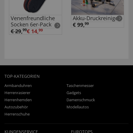
Venenfreundliche
Akku-Druckreiniger
Socken 6er-Pack
€ 99,
99
99
€ 29
,
€ 14,
99
TOP-KATEGORIEN
Armbanduhren
Taschenmesser
Herrenrasierer
Gadgets
Herrenhemden
Damenschmuck
Autozubehör
Modellautos
Herrenschuhe
KUNDENSERVICE
EUROTOPS