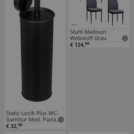
Stuhl Madison
Webstoff Grau
€
124
,
99
Static-Loc® Plus WC-
Garnitur Mod. Pavia
Schwarz, geschlossen,
€
32
,
99
Befestigen ohne