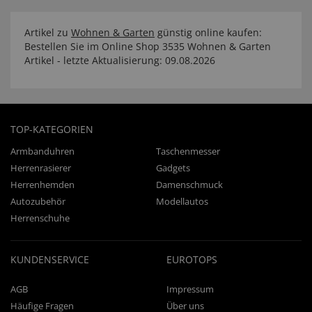
Artikel zu
Wohnen & Garten
günstig online kaufen:
Bestellen Sie im Online Shop 3535 Wohnen & Garten
Artikel - letzte Aktualisierung: 09.08.2026
TOP-KATEGORIEN
Armbanduhren
Taschenmesser
Herrenrasierer
Gadgets
Herrenhemden
Damenschmuck
Autozubehör
Modellautos
Herrenschuhe
KUNDENSERVICE
EUROTOPS
AGB
Impressum
Häufige Fragen
Über uns