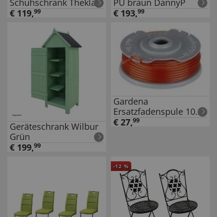
Schuhschrank Thekla
PU braun DannyP
Artisaneiche
€
119
,
99
€
193
,
99
Gardena
Ersatzfadenspule 10m
passend für Gardena
€
27
,
99
Geräteschrank Wilbur
Rasentrimmer
Grün
€
199
,
99
-
12
%