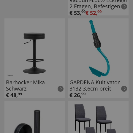
2 Etagen, Befestigen
ohne bohren
€
53
,
99
€
52
,
99
Barhocker Mika
GARDENA Kultivator
Schwarz
3132 3,6cm breit
€
48
,
99
€
26
,
99