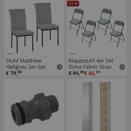
Bohren
-
27
%
Stuhl Matthew
Klappstuhl 4er Set
Hellgrau 2er-Set
Dima Fabric Grau
€
79
,
99
€
91
,
99
€
66
,
99