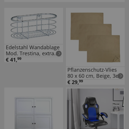
Edelstahl Wandablage
Mod. Trestina, extra
tiefer Korb für
€
41
,
99
Shampoo- und
Pflanzenschutz-Vlies
Duschgelflaschen
80 x 60 cm, Beige, 3er
Set, reißfestes
€
29
,
99
Wintervlies für
Pflanzen