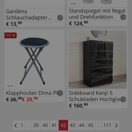
Standspiegel mit Regal
Gardena
und Drehfunktion
Schlauchadapter
€
124
,
99
Anschlustueck für
€
13
,
99
Bewässerungsgeräte
-
22
%
Klapphocker Dima PU
Sideboard Kenji 5
Schubladen Hochglanz
€
26
,
99
€
20
,
99
Schwarz
€
160
,
99
1
...
39
40
41
42
43
44
45
...
111