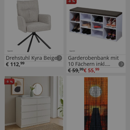
-
6
%
Drehstuhl Kyra Beige
Garderobenbank mit
10 Fächern inkl.
€
112
,
99
Sitzkissen
€
59
,
99
€
55
,
99
-
5
%