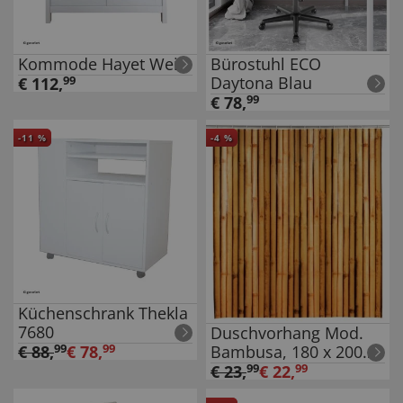
Kommode Hayet Weiß
Bürostuhl ECO
Daytona Blau
€
112
,
99
€
78
,
99
-
11
%
-
4
%
Küchenschrank Thekla
7680
Duschvorhang Mod.
Bambusa, 180 x 200
€
88
,
99
€
78
,
99
cm
€
23
,
99
€
22
,
99