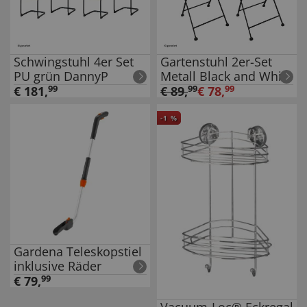
Schwingstuhl 4er Set
Gartenstuhl 2er-Set
PU grün DannyP
Metall Black and White
€
181
,
99
€
89
,
99
€
78
,
99
-
1
%
Gardena Teleskopstiel
inklusive Räder
€
79
,
99
Vacuum-Loc® Eckregal