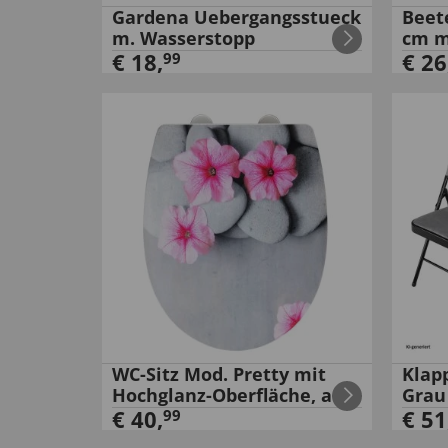
Gardena Uebergangsstueck
Beet
m. Wasserstopp
cm m
€
18
,
€
26
99
WC-Sitz Mod. Pretty mit
Klap
Hochglanz-Oberfläche, aus
Grau
bruchstabilem
€
40
,
€
51
99
Thermoplast