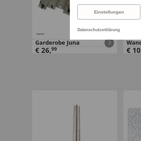
Einstellungen
Datenschutzerklärung
Garderobe Juna
Wand
€
26
,
€
10
99