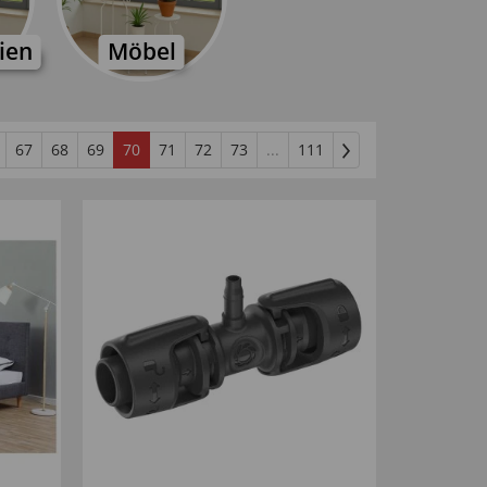
ien
Möbel
67
68
69
70
71
72
73
...
111