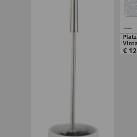
Plat
Vint
€
12