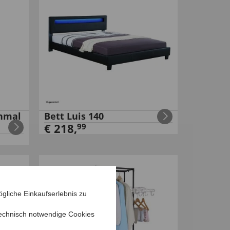
hmal
Bett Luis 140
€
218
,
99
gliche Einkaufserlebnis zu
echnisch notwendige Cookies