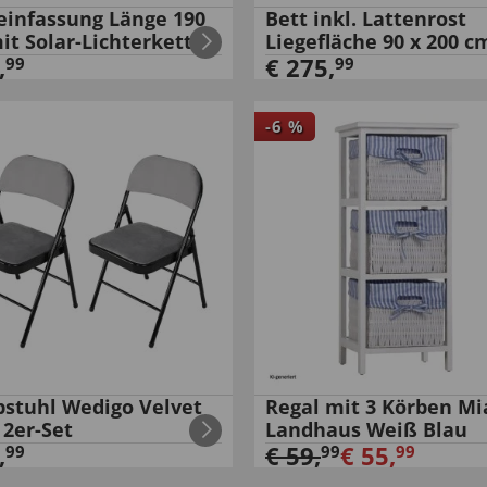
einfassung Länge 190
Bett inkl. Lattenrost
it Solar-Lichterkette
Liegefläche 90 x 200 c
,
€
275
,
99
99
-
6
%
pstuhl Wedigo Velvet
Regal mit 3 Körben Mi
 2er-Set
Landhaus Weiß Blau
,
€
59
,
€
55
,
99
99
99