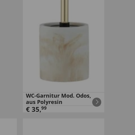
WC-Garnitur Mod. Odos,
aus Polyresin
€
35
,
99