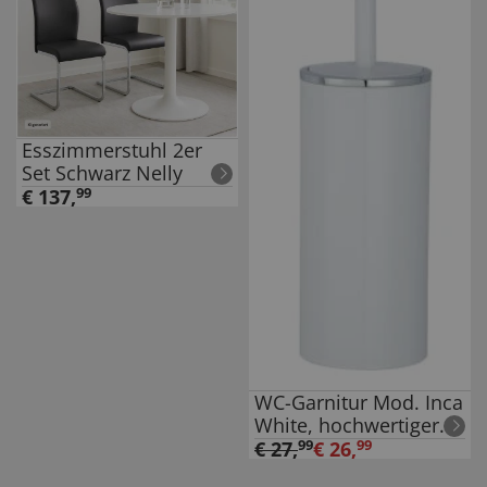
Esszimmerstuhl 2er
Set Schwarz Nelly
€
137
,
99
WC-Garnitur Mod. Inca
White, hochwertiger
Kunststoff
€
27
,
99
€
26
,
99