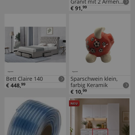
Granit mit 2 Armen
Edelstahl,
€
91
,
99
Kleiderständer, rostfrei
Bett Claire 140
Sparschwein klein,
farbig Keramik
€
448
,
99
€
10
,
99
NEU