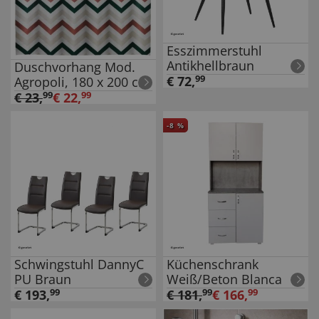
Esszimmerstuhl
Antikhellbraun
Duschvorhang Mod.
€
72
,
99
Agropoli, 180 x 200 cm
€
23
,
99
€
22
,
99
-
8
%
Schwingstuhl DannyC
Küchenschrank
PU Braun
Weiß/Beton Blanca
€
193
,
99
€
181
,
99
€
166
,
99