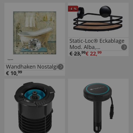
-
4
%
Static-Loc® Eckablage
Mod. Alba,
Badezimmerablage
€
23
,
99
€
22
,
99
Wandhaken Nostalgie
€
10
,
99