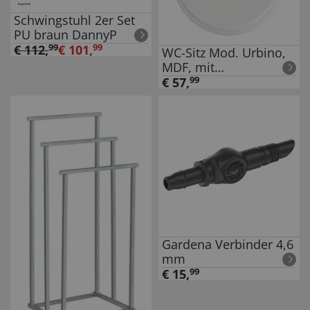
Schwingstuhl 2er Set
PU braun DannyP
€
112
,
99
€
101
,
99
WC-Sitz Mod. Urbino,
MDF, mit
Absenkautomatik
€
57
,
99
Gardena Verbinder 4,6
mm
€
15
,
99