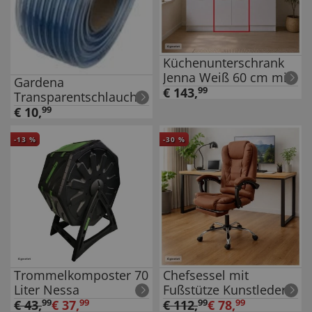
Küchenunterschrank
Jenna Weiß 60 cm mit
Gardena
2 Schubladen
€
143
,
99
Transparentschlauch
13x3mm 1 Meter
€
10
,
99
Länge
-
13
%
-
30
%
Trommelkomposter 70
Chefsessel mit
Liter Nessa
Fußstütze Kunstleder
Braun
€
43
,
99
€
37
,
99
€
112
,
99
€
78
,
99