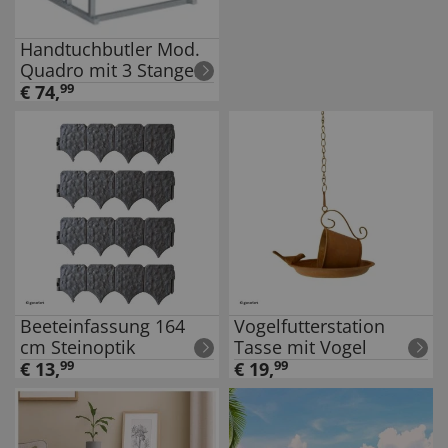
Handtuchbutler Mod.
Quadro mit 3 Stangen,
Kleiderbutler
€
74
,
99
Beeteinfassung 164
Vogelfutterstation
cm Steinoptik
Tasse mit Vogel
€
13
,
99
€
19
,
99