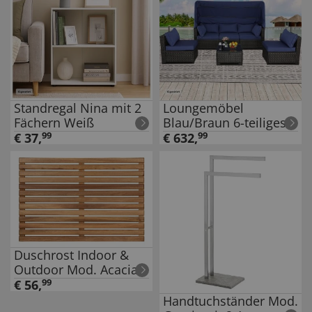
Standregal Nina mit 2
Loungemöbel
Fächern Weiß
Blau/Braun 6-teiliges
Set
€
37
,
99
€
632
,
99
Duschrost Indoor &
Outdoor Mod. Acacia,
aus Akazienholz
€
56
,
99
Handtuchständer Mod.