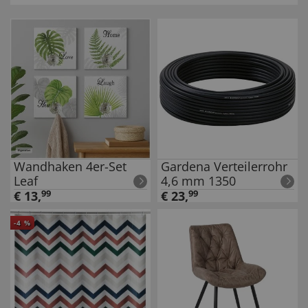
Wandhaken 4er-Set
Gardena Verteilerrohr
Leaf
4,6 mm 1350
€
13
,
99
€
23
,
99
-
4
%