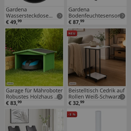
Gardena
Gardena
Wassersteckdose
Bodenfeuchtesensor
Pipeline
1867
€
49
,
99
€
87
,
99
NEU
Garage für Mähroboter
Beistelltisch Cedrik auf
Robustes Holzhaus mit
Rollen Weiß-Schwarz
Wetterschutz Grün
€
83
,
99
€
32
,
99
-
3
%