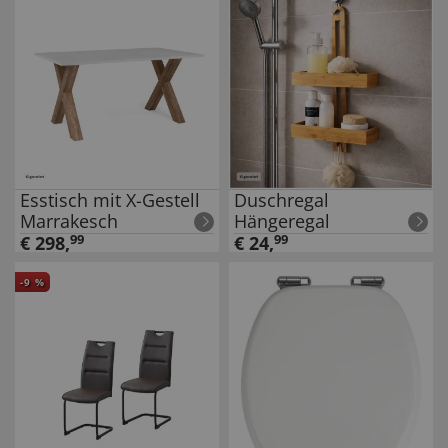
Esstisch mit X-Gestell
Duschregal
Marrakesch
Hängeregal
€
298
,
99
€
24
,
99
-
9
%