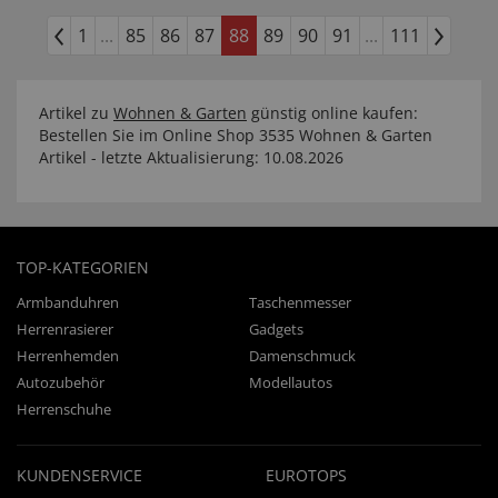
1
...
85
86
87
88
89
90
91
...
111
Artikel zu
Wohnen & Garten
günstig online kaufen:
Bestellen Sie im Online Shop 3535 Wohnen & Garten
Artikel - letzte Aktualisierung: 10.08.2026
TOP-KATEGORIEN
Armbanduhren
Taschenmesser
Herrenrasierer
Gadgets
Herrenhemden
Damenschmuck
Autozubehör
Modellautos
Herrenschuhe
KUNDENSERVICE
EUROTOPS