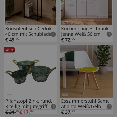
Konsolentisch Cedrik
Küchenhängeschrank
40 cm mit Schublade
Jenna Weiß 50 cm
Weiß-Schwarz
€
49
,
99
€
72
,
99
-
43
%
Pflanztopf Zink, rund,
Esszimmerstuhl Samt
3-teilig mit Jutegriff
Atlanta Weiß/Gelb
€
31
,
99
€
17
,
99
€
37
,
99