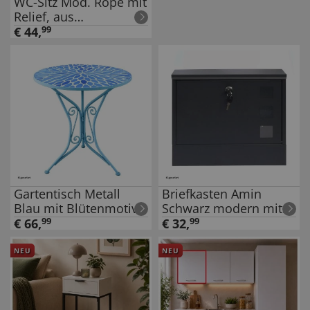
WC-Sitz Mod. Rope mit
Relief, aus
bruchstabilem
€
44
,
99
Thermoplast
Gartentisch Metall
Briefkasten Amin
Blau mit Blütenmotiv
Schwarz modern mit
Zeitungsfach
€
66
,
99
€
32
,
99
NEU
NEU