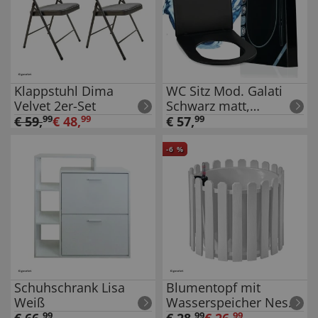
Klappstuhl Dima
WC Sitz Mod. Galati
Velvet 2er-Set
Schwarz matt,
Toilettendeckel in D-
€
59
,
99
€
48
,
99
€
57
,
99
Form mit
Absenkautomatik
-
6
%
Schuhschrank Lisa
Blumentopf mit
Weiß
Wasserspeicher Nessa
rund weiß
99
99
99