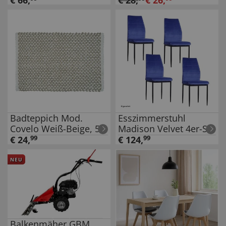
€
66
,
€
28
,
€
26
,
Badteppich Mod.
Esszimmerstuhl
Covelo Weiß-Beige, 50
Madison Velvet 4er-Set
x 80 cm, rutschfest
Blau
€
24
,
99
€
124
,
99
und waschbar bis 30
°C
NEU
Balkenmäher GBM