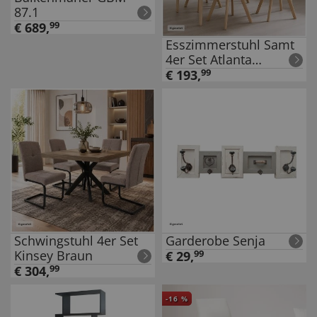
87.1
€
689
,
99
Esszimmerstuhl Samt
4er Set Atlanta
Weiß/Hellgrau
€
193
,
99
Schwingstuhl 4er Set
Garderobe Senja
Kinsey Braun
€
29
,
99
€
304
,
99
-
16
%