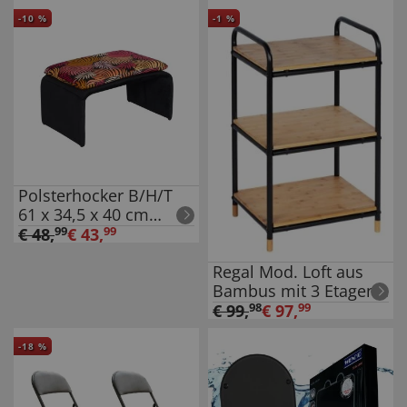
-
10
%
-
1
%
Polsterhocker B/H/T
61 x 34,5 x 40 cm
Vance Leaf Rot
€
48
,
99
€
43
,
99
Regal Mod. Loft aus
Bambus mit 3 Etagen,
Badezimmerregal,
€
99
,
98
€
97
,
99
Wohnregal
-
18
%