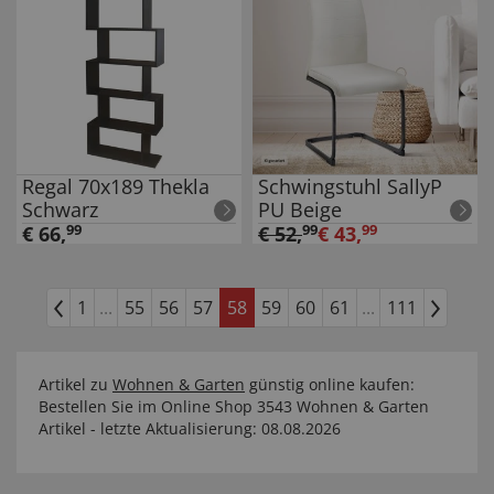
Regal 70x189 Thekla
Schwingstuhl SallyP
Schwarz
PU Beige
€
66
,
99
€
52
,
99
€
43
,
99
1
...
55
56
57
58
59
60
61
...
111
Artikel zu
Wohnen & Garten
günstig online kaufen:
Bestellen Sie im Online Shop 3543 Wohnen & Garten
Artikel - letzte Aktualisierung: 08.08.2026