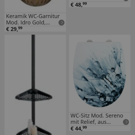
matt, rostfrei
€
48
,
99
Keramik WC-Garnitur
Mod. Idro Gold,
schwungvolle Linien-
€
29
,
99
Struktur
WC-Sitz Mod. Sereno
mit Relief, aus
bruchstabilem
€
44
,
99
Thermoplast