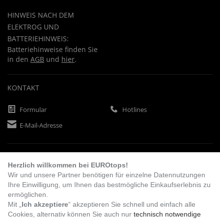
HINWEIS NACH DEM
ELEKTROG UND
BATTERIEHINWEIS:
Batteriehinweise finden Sie
in den
AGB
und
hier
.
KONTAKT
Formular
Hotlines
E-Mail-Adresse
ZAHLUNGSARTEN
Herzlich willkommen bei EUROtops!
Wir und unsere Partner benötigen für einzelne Datennutzungen
Ihre Einwilligung, um Ihnen das bestmögliche Einkaufserlebnis zu
Vorkasse
Rechnung
Lastschrift
ermöglichen.
Mit „
Ich akzeptiere
“ akzeptieren Sie schnell und einfach alle
Cookies, alternativ können Sie auch nur
technisch notwendige