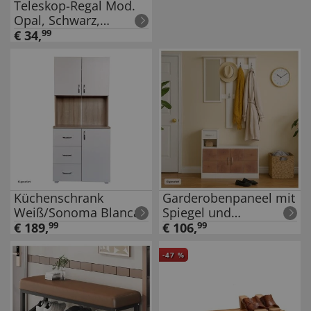
Teleskop-Regal Mod.
Opal, Schwarz,
Duschstange,
€
34
,
99
klemmbar
Küchenschrank
Garderobenpaneel mit
Weiß/Sonoma Blanca
Spiegel und
Schuhschrank Dana
€
189
,
99
€
106
,
99
Weiß-Baumscheibe
-
47
%