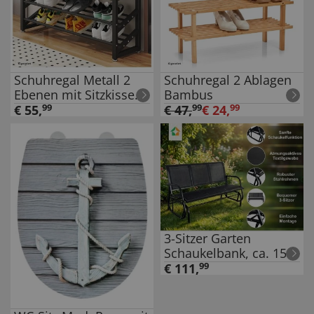
Schuhregal Metall 2
Schuhregal 2 Ablagen
Ebenen mit Sitzkissen
Bambus
Braun
€
55
,
99
€
47
,
99
€
24
,
99
3-Sitzer Garten
Schaukelbank, ca. 151
x 70 x 83 cm – Schwarz
€
111
,
99