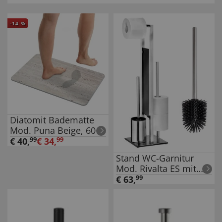
-
14
%
Diatomit Badematte
Mod. Puna Beige, 60 x
39 cm,
€
40
,
99
€
34
,
99
schnelltrocknend und
Stand WC-Garnitur
rutschsicher
Mod. Rivalta ES mit
Ersatzbürste,
€
63
,
99
Edelstahl,
Silikonbürstenkopf