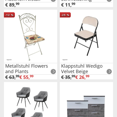
€
89
,
99
€
11
,
99
-
12
%
-
25
%
Metallstuhl Flowers
Klappstuhl Wedigo
and Plants
Velvet Beige
€
63
,
99
€
55
,
99
€
35
,
99
€
26
,
99