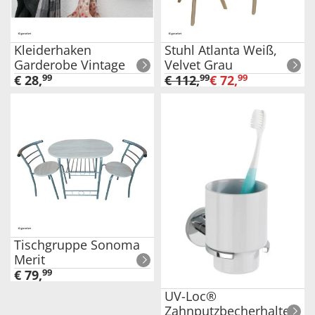
Kleiderhaken
Stuhl Atlanta Weiß,
Garderobe Vintage
Velvet Grau
€
28
,
99
€
112
,
99
€
72
,
99
Tischgruppe Sonoma
Merit
€
79
,
99
UV-Loc®
Zahnputzbecherhalter