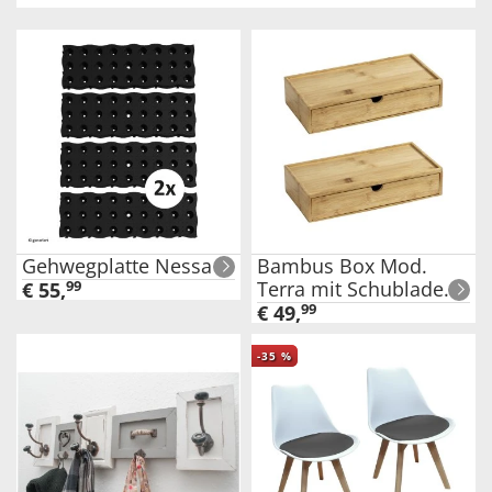
Gehwegplatte Nessa
Bambus Box Mod.
Terra mit Schublade
€
55
,
99
2er Set
€
49
,
99
-
35
%