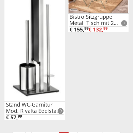
Bistro Sitzgruppe
Metall Tisch mit 2
Stühlen Balkon Set
€
155
,
99
€
132
,
99
Gartenmöbel
Stand WC-Garnitur
Mod. Rivalta Edelstahl
Glänzend, integrierter
€
57
,
99
Toilettenpapierhalter