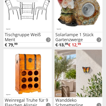
Tischgruppe Weiß
Solarlampe 1 Stück
Merit
Gartenzwerge
€
79
,
99
€
13
,
99
€
12
,
99
Weinregal Truhe für 9
Wanddeko
Flaschen Alistair
Schmetterling