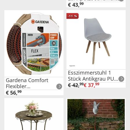
Mod. Isera, Befestigen
€
43
,
99
ohne Bohren mit
innovativem
-
11
%
Klebesystem
Esszimmerstuhl 1
Stück Antikgrau PU
Gardena Comfort
Atlanta
€
42
,
99
€
37
,
99
Flexibler
Gartenschlauch 13mm
€
56
,
99
Durchmesser Länge
20m