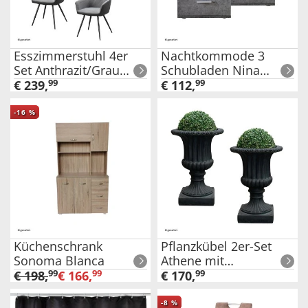
Esszimmerstuhl 4er
Nachtkommode 3
Set Anthrazit/Grau
Schubladen Nina
Joschka
Beton Weiß 2er-Set
€
239
,
99
€
112
,
99
-
16
%
Küchenschrank
Pflanzkübel 2er-Set
Sonoma Blanca
Athene mit
Buchsbaumkugel
€
198
,
99
€
166
,
99
€
170
,
99
Dunkelgrau
-
8
%