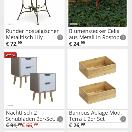
Runder nostalgischer
Blumenstecker Celia
Metalltisch Lily
aus Metall in Rostoptik
€
72
,
99
€
24
,
99
-
27
%
Nachttisch 2
Bambus Ablage Mod.
Schubladen 2er-Set
Terra L 2er Set
Thekla Sonoma Weiß
€
91
,
99
€
66
,
99
€
26
,
99