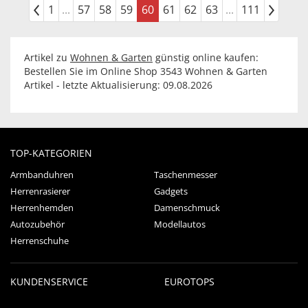
1
...
57
58
59
60
61
62
63
...
111
Artikel zu
Wohnen & Garten
günstig online kaufen:
Bestellen Sie im Online Shop 3543 Wohnen & Garten
Artikel - letzte Aktualisierung: 09.08.2026
TOP-KATEGORIEN
Armbanduhren
Taschenmesser
Herrenrasierer
Gadgets
Herrenhemden
Damenschmuck
Autozubehör
Modellautos
Herrenschuhe
KUNDENSERVICE
EUROTOPS