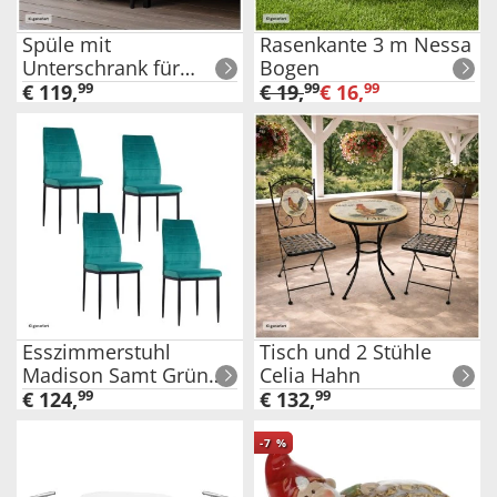
Spüle mit
Rasenkante 3 m Nessa
Unterschrank für
Bogen
Outdoorküche Grau
€
119
,
99
€
19
,
99
€
16
,
99
Esszimmerstuhl
Tisch und 2 Stühle
Madison Samt Grün
Celia Hahn
4er-Set
€
124
,
99
€
132
,
99
-
7
%