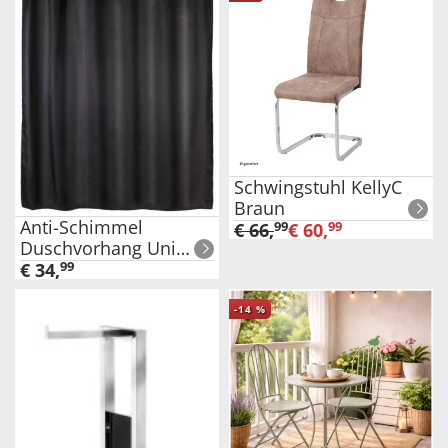
Schwingstuhl KellyC
Braun
Anti-Schimmel
€
66
,
99
€
60
,
99
Duschvorhang Uni
Black, Textil
€
34
,
99
(Polyester), 180 x 200
cm, waschbar
-
14
%