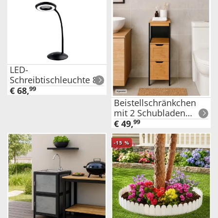
LED-
Schreibtischleuchte 8-
fach Lupe Schwarz,
€
68
,
99
Lampe mit 24 LEDs
Beistellschränkchen
mit 2 Schubladen
Schwarz Holzoptik
€
49
,
99
-
15
%