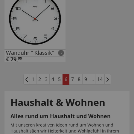
Wanduhr " Klassik"
€
79
,
99
1
2
3
4
5
6
7
8
9
...
14
Haushalt & Wohnen
Alles rund um Haushalt und Wohnen
Mit unseren kreativen Ideen rund um Wohnen und
Haushalt säen wir Heiterkeit und Wohlgefühl in Ihrem