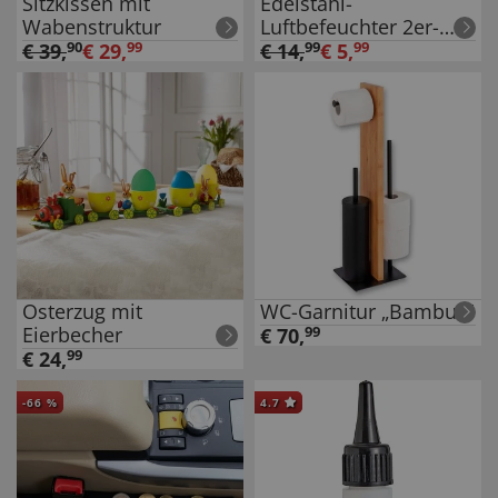
Sitzkissen mit
Edelstahl-
Wabenstruktur
Luftbefeuchter 2er-
Pack
€
39
,
90
€
29
,
99
€
14
,
99
€
5
,
99
Osterzug mit
WC-Garnitur „Bambus“
Eierbecher
€
70
,
99
€
24
,
99
-
66
%
4.7