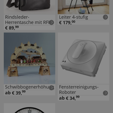
Rindsleder-
Leiter 4-stufig
Herrentasche mit RFID
€
179
,
00
€
89
,
99
Schwibbogenerhöhung
Fensterreinigungs-
Roboter
99
ab
€
39
,
99
ab
€
34
,