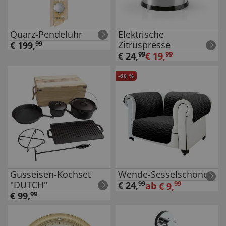
Quarz-Pendeluhr
Elektrische
Zitruspresse
€
199
,
99
€
24
,
99
€
19
,
99
-
60
%
Gusseisen-Kochset
Wende-Sesselschoner
"DUTCH"
€
24
,
99
99
ab
€
9
,
€
99
,
99