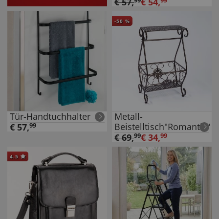
€
57
,
99
€
54
,
99
-
50
%
Tür-Handtuchhalter
Metall-
Beistelltisch"Romantik"
€
57
,
99
€
69
,
99
€
34
,
99
4.5