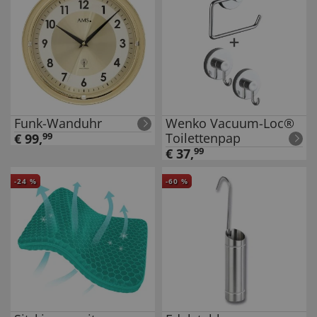
Funk-Wanduhr
Wenko Vacuum-Loc®
Toilettenpap
€
99
,
99
€
37
,
99
-
24
%
-
60
%