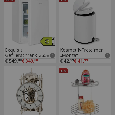
Exquisit
Kosmetik-Treteimer
Gefrierschrank GS581-
„Monza“
051C
€
549
,
00
€
349
,
00
€
42
,
99
€
41
,
99
-
8
%