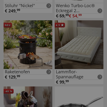
Stiluhr "Nickel"
Wenko Turbo-Loc®
Eckregal 2
€
249
,
99
Ablagekörbe
€
59
,
99
€
54
,
99
NEU
4.5
Raketenofen
Lammflor-
Spannauflage
€
129
,
99
€
99
,
99
-
40
%