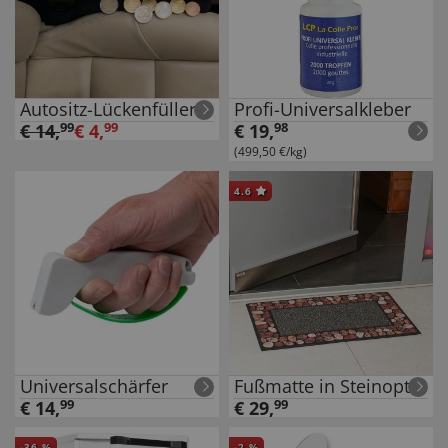
Autositz-Lückenfüller
Profi-Universalkleber
€
14
,
99
€
4
,
99
€
19
,
98
(499,50 €/kg)
4.6
Universalschärfer
Fußmatte in Steinoptik
€
14
,
99
€
29
,
99
-
36
%
-
2
%