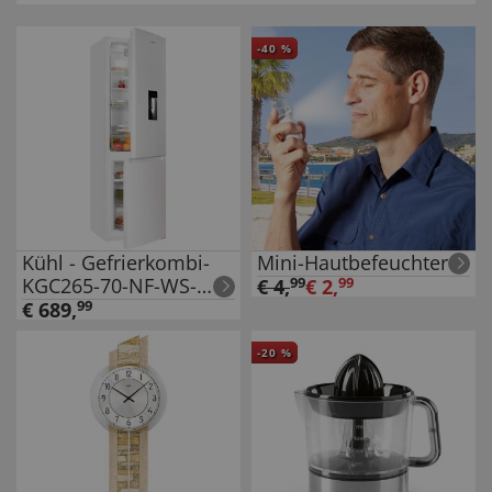
-
40
%
Kühl - Gefrierkombi-
Mini-Hautbefeuchter
KGC265-70-NF-WS-
€
4
,
99
€
2
,
99
040C
€
689
,
99
-
20
%