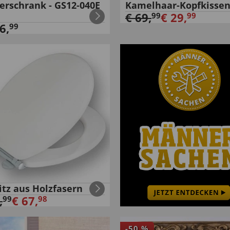
ierschrank - GS12-040E
Kamelhaar-Kopfkisse
€
69
,
€
29
,
99
99
6
,
99
itz aus Holzfasern
,
€
67
,
99
98
-
50
%