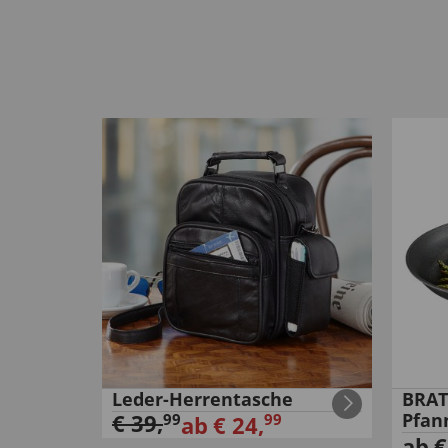
Leder-Herrentasche
BRAT
€
39
,
Pfan
99
99
ab
€
24
,
ab