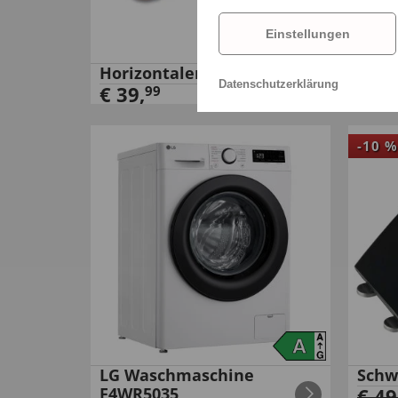
Einstellungen
Horizontaler Flachtoaster
Seit
Datenschutzerklärung
€
39
,
€
29
99
-
10
%
LG Waschmaschine
Schw
F4WR5035
€
49