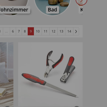
&
ohnzimmer
Bad
Klimaanla
1
...
6
7
8
9
10
11
12
13
14