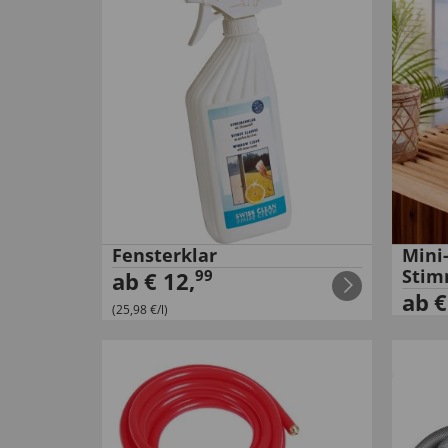
Fensterklar
Mini
Stim
99
ab
€
12
,
ab
(25,98 €/l)