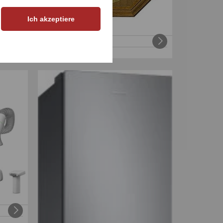
Ich akzeptiere
ge
Funk-Wanduhr
€
129
,
99