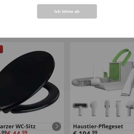
Ich lehne ab
enschläferkissen
Lammflor-Spannaufla
,
99
99
ab
€
59
,
arzer WC-Sitz
Haustier-Pflegeset
,
€
44
,
€
104
,
99
99
99