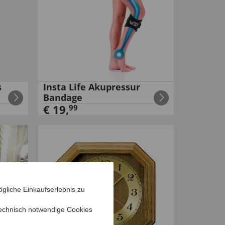
s
Insta Life Akupressur
Bandage
€
19
,
99
gliche Einkaufserlebnis zu
echnisch notwendige Cookies