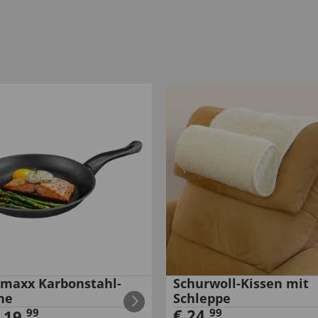
maxx Karbonstahl-
Schurwoll-Kissen mit
ne
Schleppe
€
24
,
99
99
€
19
,