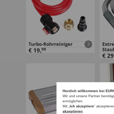
Turbo-Rohrreiniger
Extr
€
19
,
Stau
99
€
29
Herzlich willkommen bei EUR
Wir und unsere Partner benötig
ermöglichen.
Mit „
Ich akzeptiere
“ akzeptiere
akzeptieren
.