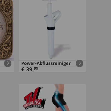
Power-Abflussreiniger
€
39
,
99