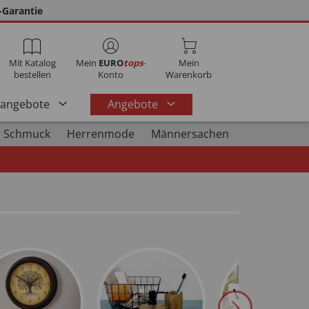
-Garantie
Mit Katalog
Mein
EURO
tops
-
Mein
bestellen
Konto
Warenkorb
rangebote
Angebote
 Schmuck
Herrenmode
Männersachen
Ventilator