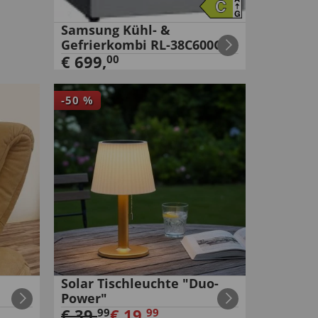
Samsung Kühl- &
Gefrierkombi RL-38C600CSA
€
699
,
00
-
50
%
Solar Tischleuchte "Duo-
Power"
€
39
,
€
19
,
99
99