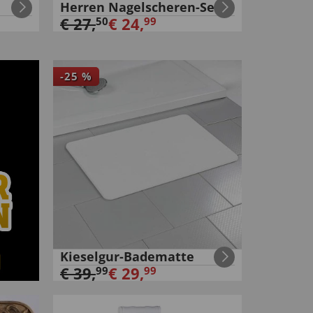
n
Herren Nagelscheren-Set
€
27
,
€
24
,
50
99
-
25
%
Kieselgur-Badematte
€
39
,
€
29
,
99
99