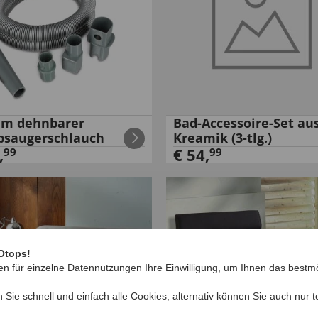
em dehnbarer
Bad-Accessoire-Set au
bsaugerschlauch
Kreamik (3-tlg.)
,
€
54
,
99
99
Otops!
en für einzelne Datennutzungen Ihre Einwilligung, um Ihnen das bestmö
n Sie schnell und einfach alle Cookies, alternativ können Sie auch nur
t