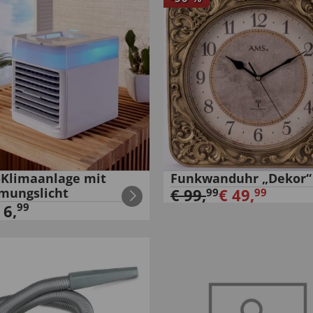
-Klimaanlage mit
Funkwanduhr „Dekor“
mungslicht
€
99
,
€
49
,
99
99
99
€
6
,