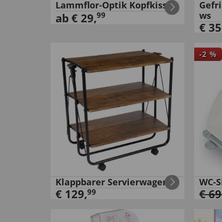
Lammflor-Optik Kopfkissen
Gefr
ws
99
ab
€
29
,
€
35
-
2
%
Klappbarer Servierwagen
WC-S
€
129
,
€
69
99