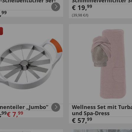
a-Scheibentücher 5er-
Schimmelvernichter St
€
19
,
99
,
99
(39,98 €/l)
nenteiler „Jumbo”
Wellness Set mit Turb
,
€
7
,
und Spa-Dress
99
99
€
57
,
99