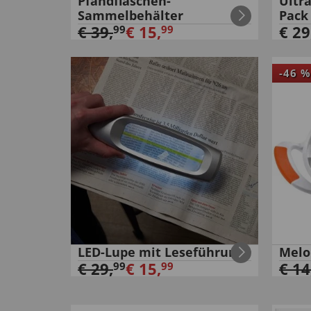
Pfandflaschen-
Ultr
Sammelbehälter
Pack
€
39
,
€
15
,
€
29
99
99
-
46
%
LED-Lupe mit Leseführung
Melo
€
29
,
€
15
,
€
14
99
99