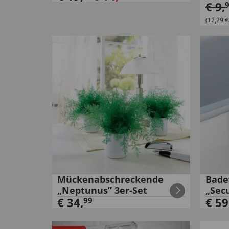
€
9
,
(12,29 €/
Mückenabschreckende
Bade
„Neptunus” 3er-Set
„Sec
€
34
,
€
59
99