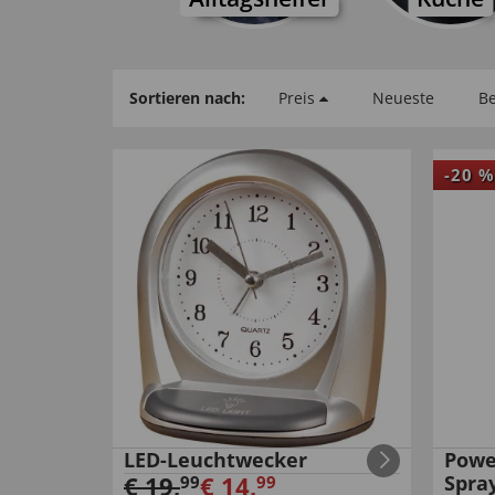
Sortieren nach:
Preis
Neueste
Be
-
20
%
LED-Leuchtwecker
Powe
€
19
,
€
14
,
Spra
99
99