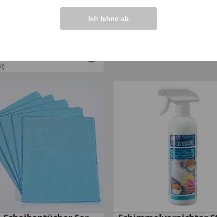
Ich lehne ab
ich- und Polsterzauber
Wenko Raumentfeuch
,
€
26
,
99
99
l)