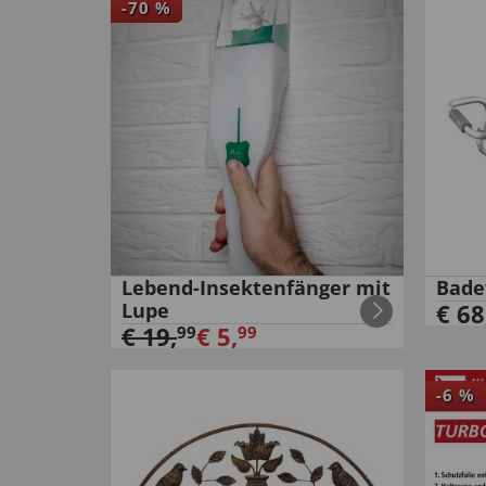
-
70
%
Lebend-Insektenfänger mit
Bade
Lupe
€
68
€
19
,
€
5
,
99
99
-
6
%