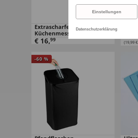
Einstellungen
Extrascharfes
Tepp
Datenschutzerklärung
Küchenmesser
€
19
€
16
,
99
(19,99 €/
-
60
%