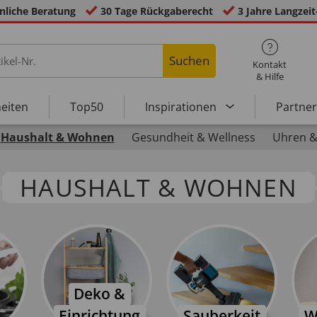
nliche Beratung
30 Tage Rückgaberecht
3 Jahre Langzeit
Suchen
Kontakt
& Hilfe
eiten
Top50
Inspirationen
Partne
Haushalt & Wohnen
Gesundheit & Wellness
Uhren &
HAUSHALT & WOHNEN
Deko &
Einrichtung
Sauberkeit
W