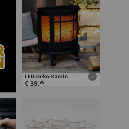
LED-Deko-Kamin
€
39
,
99