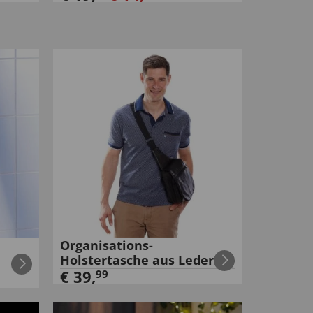
Organisations-
Holstertasche aus Leder
€
39
,
99