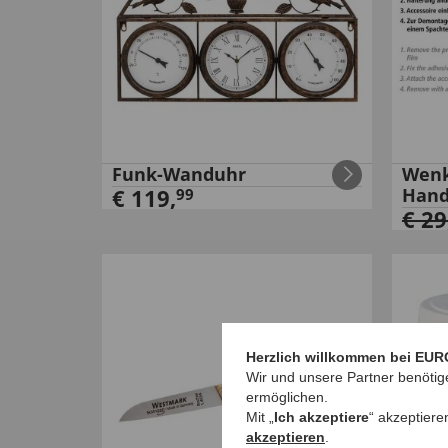
Funk-Wanduhr
Wenk
€
119
,
Hand
99
€
29
Herzlich willkommen bei EUR
Wir und unsere Partner benötig
ermöglichen.
Mit „
Ich akzeptiere
“ akzeptiere
akzeptieren
.