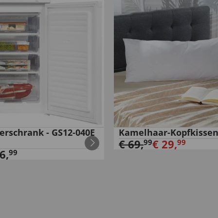
ierschrank - GS12-040E
Kamelhaar-Kopfkisse
€
69
,
€
29
,
99
99
6
,
99