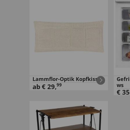
Lammflor-Optik Kopfkissen
Gefr
ws
99
ab
€
29
,
€
35