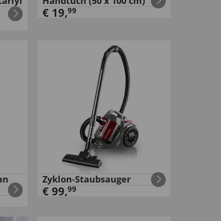
arlyf
Handtuch (50 x 100 cm)
€
19
,
99
an
Zyklon-Staubsauger
€
99
,
99