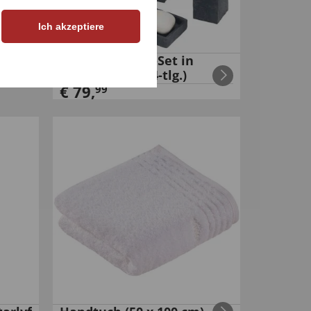
Ich akzeptiere
ter
Bad-Accessoire-Set in
Schieferoptik (4-tlg.)
€
79
,
99