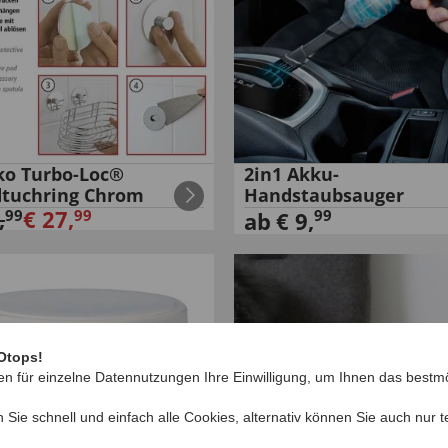
o Turbo-Loc®
2in1 Akku-
tuchring Chrom
Handstaubsauger
,
€
27
,
99
99
99
ab
€
9
,
Otops!
en für einzelne Datennutzungen Ihre Einwilligung, um Ihnen das bestmö
n Sie schnell und einfach alle Cookies, alternativ können Sie auch nur
t