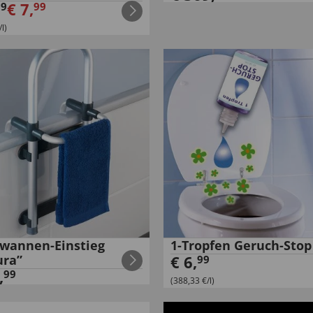
€
7
,
99
99
l)
wannen-Einstieg
1-Tropfen Geruch-Stop
ura”
€
6
,
99
,
99
(388,33 €/l)