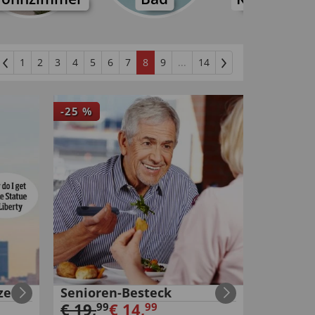
1
2
3
4
5
6
7
8
9
...
14
-
25
%
zer
Senioren-Besteck
€
19
,
€
14
,
99
99