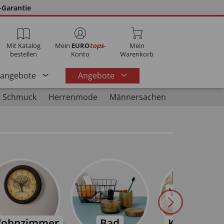
-Garantie
Mit Katalog
Mein
EURO
tops
-
Mein
bestellen
Konto
Warenkorb
rangebote
Angebote
 Schmuck
Herrenmode
Männersachen
Ventilator
&
ohnzimmer
Bad
Klimaanla