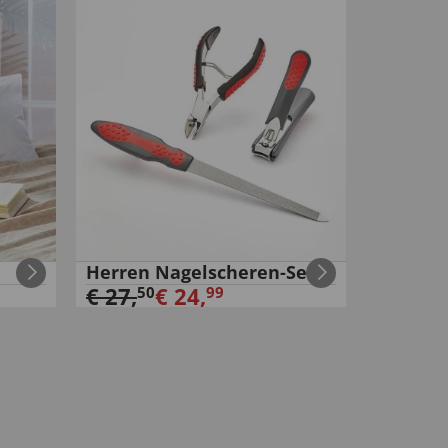
n
Herren Nagelscheren-Set
€
27
,
€
24
,
50
99