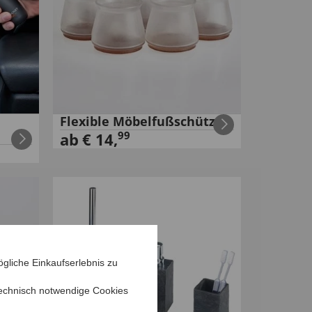
Flexible Möbelfußschützer
99
ab
€
14
,
gliche Einkaufserlebnis zu
echnisch notwendige Cookies